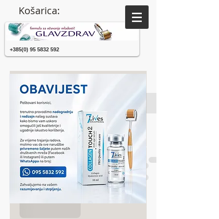
Košarica:
+385(0) 95 5832 592
Moja košarica