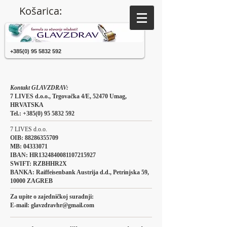
Košarica:
+385(0) 95 5832 592
Kontakt GLAVZDRAV:
7 LIVES d.o.o., Trgovačka 4/E, 52470 Umag,
HRVATSKA
Tel.:
+385(0) 95 5832 592
7 LIVES d.o.o.
OIB:
88286355709
MB: 04333071
IBAN: HR1324840081107215927
SWIFT: RZBHHR2X
BANKA: Raiffeisenbank Austrija d.d., Petrinjska 59,
10000 ZAGREB
Za upite o zajedničkoj suradnji:
E-mail:
glavzdravhr@gmail.com