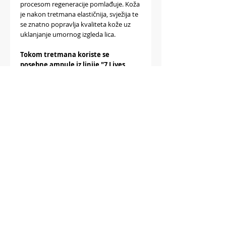
procesom regeneracije pomlađuje. Koža
je nakon tretmana elastičnija, svježija te
se znatno popravlja kvaliteta kože uz
uklanjanje umornog izgleda lica.
Tokom tretmana koriste se
posebne ampule iz linije "7 Lives
Solutions" koje se biraju
individualno u skaldu sa
problematikom koju rješavamo.
Microneedlingom ili Dermapenom lica
može riješti probleme poput:
akna I ožiljaka od akni
hiperpigmentacije
bora i opuštene kože lica i vrata
proširenih pora
ožiljkaka
Opis proizvoda:
Dr. Pen FOTON A6 bežični je moderan,