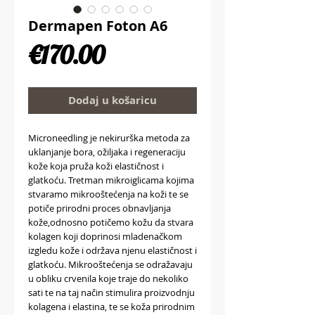
Dermapen Foton A6
Price
€170.00
Dodaj u košaricu
Microneedling je nekirurška metoda za
uklanjanje bora, ožiljaka i regeneraciju
kože koja pruža koži elastičnost i
glatkoću. Tretman mikroiglicama kojima
stvaramo mikrooštećenja na koži te se
potiče prirodni proces obnavljanja
kože,odnosno potičemo kožu da stvara
kolagen koji doprinosi mladenačkom
izgledu kože i održava njenu elastičnost i
glatkoću. Mikrooštećenja se odražavaju
u obliku crvenila koje traje do nekoliko
sati te na taj način stimulira proizvodnju
kolagena i elastina, te se koža prirodnim